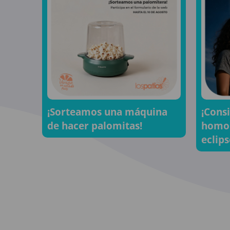
¡Sorteamos una máquina
¡Cons
de hacer palomitas!
homol
eclips