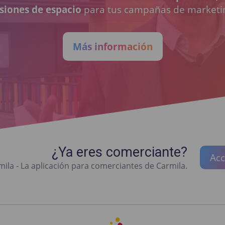
siones de espacio
para tus campañas de marketi
Más información
¿Ya eres comerciante?
Acc
ila - La aplicación para comerciantes de Carmila.