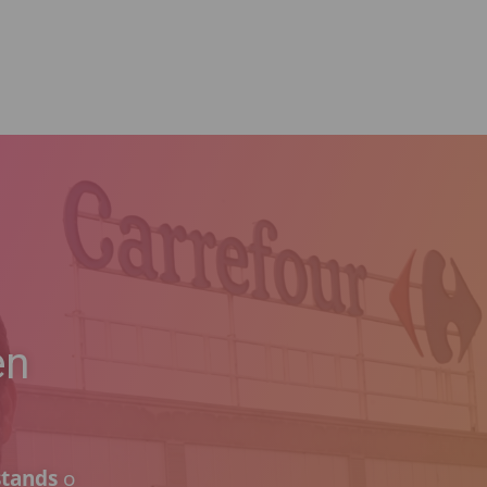
en
stands
o