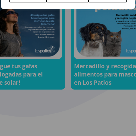
igue tus gafas
Mercadillo y recogida
ogadas para el
alimentos para masc
e solar!
en Los Patios