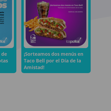
 de
¡Sorteamos dos menús en
otas
Taco Bell por el Día de la
Amistad!