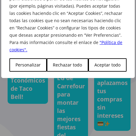
También te puede interesar
(por ejemplo, páginas visitadas). Puedes aceptar todas
las cookies haciendo clic en “Aceptar Cookies”, rechazar
todas las cookies que no sean necesarias haciendo clic
en “Rechazar Cookies” o configurar los tipos de cookies
que deseas aceptar presionando en “Ver Preferencias”.
Para más información consulte el enlace de
"Política de
cookies".
Personalizar
Rechazar todo
Aceptar todo
En
El altavoz
¡Llegan los
Carrefour
LG de
Tconómicos
aplazamos
Carrefour
de Taco
tus
para
Bell!
compras
montar
sin
las
intereses
mejores
fiestas
del