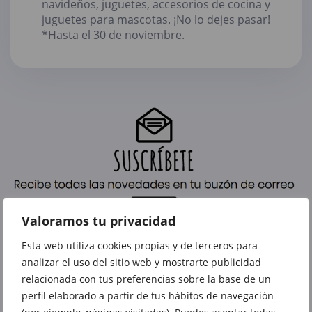
navideños, juguetes, accesorios de cocina y
juguetes para mascotas. ¡No lo dejes pasar!
*Hasta el 30 de noviembre.
Valoramos tu privacidad
Esta web utiliza cookies propias y de terceros para
analizar el uso del sitio web y mostrarte publicidad
relacionada con tus preferencias sobre la base de un
perfil elaborado a partir de tus hábitos de navegación
También te puede interesar