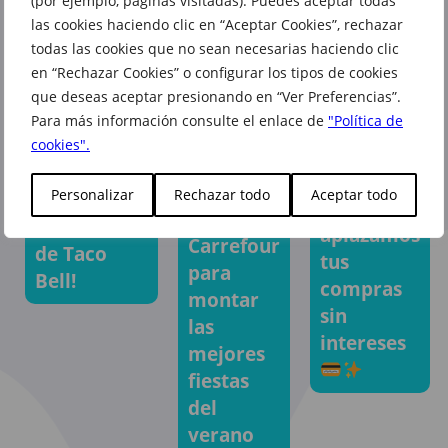
(por ejemplo, páginas visitadas). Puedes aceptar todas
las cookies haciendo clic en “Aceptar Cookies”, rechazar
todas las cookies que no sean necesarias haciendo clic
en “Rechazar Cookies” o configurar los tipos de cookies
que deseas aceptar presionando en “Ver Preferencias”.
Para más información consulte el enlace de
"Política de
cookies".
En
El altavoz
Personalizar
Rechazar todo
Aceptar todo
¡Llegan los
Carrefour
LG de
Tconómicos
aplazamos
Carrefour
de Taco
tus
para
Bell!
compras
montar
sin
las
intereses
mejores
fiestas
del
verano