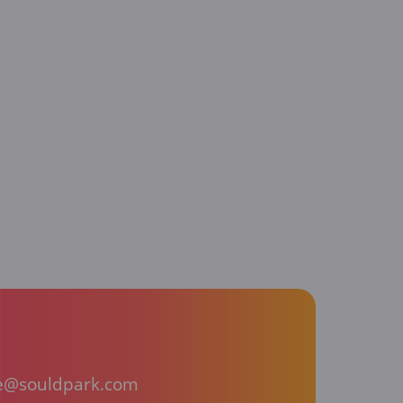
te@souldpark.com