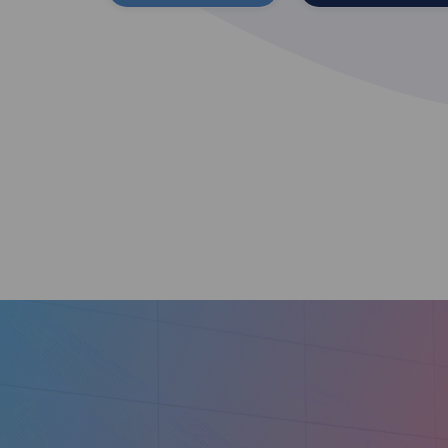
Autolavado
Altrobacco
FasterClean