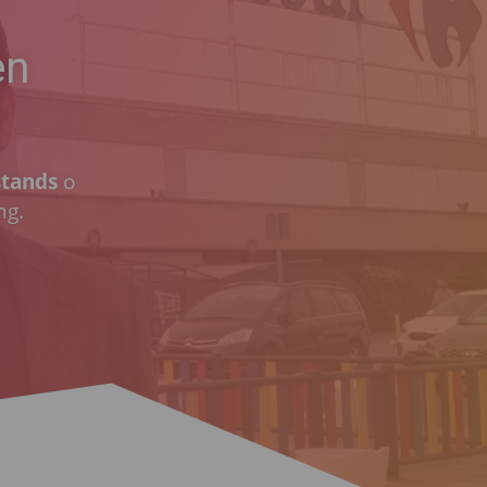
en
stands
o
ng.