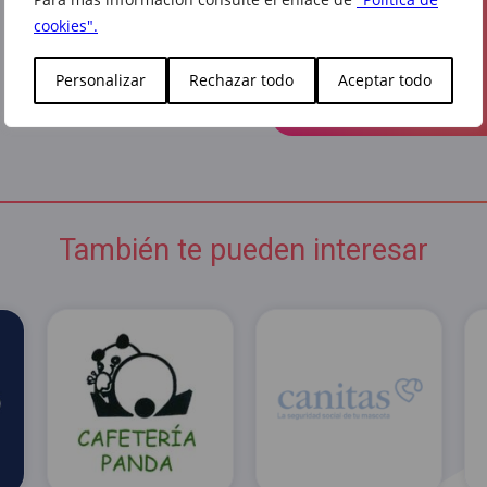
Visitar web
cookies".
facebook
instagram
Personalizar
Rechazar todo
Aceptar todo
tiktok
También te pueden interesar